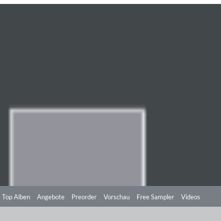
Top Alben
Angebote
Preorder
Vorschau
Free Sampler
Videos