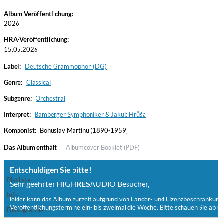
Album Veröffentlichung:
2026
HRA-Veröffentlichung:
15.05.2026
Label:
Deutsche Grammophon (DG)
Genre:
Classical
Subgenre:
Orchestral
Convergence (Reference Edition)
Malia, Boris Blank
Interpret:
Bamberger Symphoniker & Jakub Hrůša
Genre:
Jazz
Komponist:
Bohuslav Martinu (1890-1959)
Das Album enthält
Albumcover
Booklet (PDF)
Entschuldigen Sie bitte!
Playliste
Sehr geehrter HIGH
RES
AUDIO Besucher,
Info
leider kann das Album zurzeit aufgrund von Länder- und Lizenzbeschränkunge
Veröffentlichungstermine ein- bis zweimal die Woche. Bitte schauen Sie ab 
Diskographie