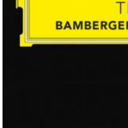
12 Golden Country Greats (Remaster 2026 Deluxe Edition - Remas
Ween
Genre:
Folk