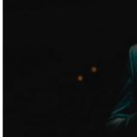
Big Band Bossa Nova (Remastered)
Stan Getz
Genre:
Jazz