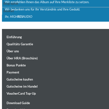
Wir empfehlen Ihnen das Album auf Ihre Merkliste zu setzen.
Biographie
Wir bedanken uns für Ihr Verständnis und Ihre Geduld.
Booklet
Ihr, HIGH
RES
AUDIO
Einführung
Maximum Swing: The Unissued 1965 Half Note Recordings (Stereo
Qualitäts Garantie
Wes Montgomery, Wynton Kelly Trio
Über uns
Genre:
Jazz
Über HRA (Broschüre)
Bonus Punkte
Payment
Gutscheine kaufen
Gutscheine im Handel
VoucherCard Top-Up
Download Guide