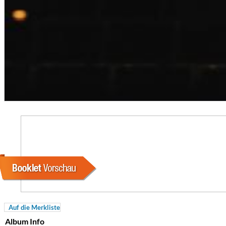
Coherence
Cindy Blackman Santana
Genre:
Jazz
Auf die Merkliste
Album Info